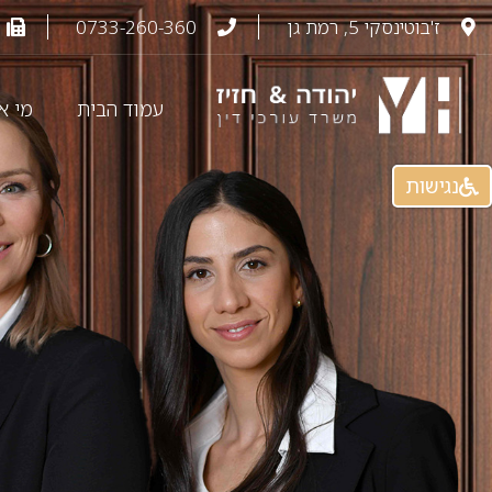
ז'בוטינסקי 5, רמת גן
0733-260-360
עמוד הבית
מי א
נגישות