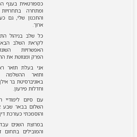
כספורטאית בענף הט
ומתחרה בתחרויות 
והתכנון שלי, גם כע
ארוך.
כל שלב בניהול התבי
לקראת השלב הבא, 
האפשרויות השו
הפרק ומנווטת את הת
באוניברסיטת בר איל
וחדלות פירעון.
עם סיום לימודיי 
השלום בבאר שבע א
והוסמכתי כעורכת דין בשנ
במרוצת השנים עבדת
והמובילים בתחום די