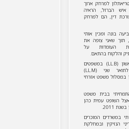
ריאתלון למרחק ארוך
איש הברזל, הראיה
ורכת דין, הם למרחק
עה בונה ומכין אותי
תוך שאני צופה את
נות העומדות על
יק והלקוח בהתאם.
אני בעלת תואר ראשון (LL.B) במשפטים
ותואר ההשלמה לתואר שני (LL.M)
ן במסלול משפט אזרחי
התמחיתי בבית משפט
צל השופט עמית כהן
ת 2011.
י במשרדים המוכרים
ני הנזיקין ובמחלקת