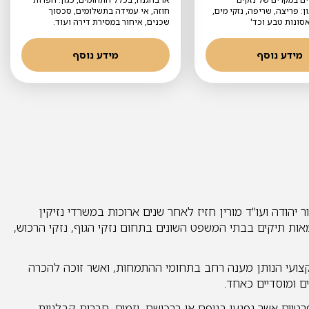
ן: פריצה, שריפה, נזקי מים,
חוזה, אי עמידה בתשלומים, סכסוך
אסונות טבע וכד'
שכנים, איחור במסירת דירה ועוד.
מידע נוסף
מידע נוסף
 יהודה ועו"ד מורין חזיז לאחר שנים ארוכות במשרדי נזיקין
אות תיקים בבתי המשפט השונים בתחום נזקי הגוף, נזקי הרכוש,
ועי הנותן מענה רחב בתחומי ההתמחות, ואשר זוכה להכרה
ם ומוסדיים כאחד.
טיים אשר נפגעו בגופם או ברכושם, יזמים, חברות קבלניות,