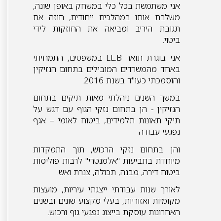
אני משתמשת בכל כלי במשחק באופן שונה,
משלבת אותו במהלכים ייחודים, חוזה את
תגובת היריב ומביאה את החוזקות לידי
ביטוי.
אני בוגרת תואר LL.B במשפטים, התמחיתי
באחד מהמשרדים המובילים בתחום הנזיקין
והוסמכתי כעו"ד בשנת 2016.
במשך השנים ניהלתי מאות תיקים בתחום
הנזיקין - הן בתחום נזקי הגוף עם דגש על
תיקי תאונות תלמידים, ביטוח לאומי – אגף
נפגעי עבודה
והן בתחום נזקי הרכוש, תוך התמקדות
מיוחדת בתביעות "אלמנטרי" לרבות פוליסות
ביטוח דירה, מבנה, תכולה, צנרת ואש.
לאורך שנות עבודתי ייצגתי עיריות, מועצות
מקומיות ואזוריות, בעלי מקצוע שונים ובשנים
האחרונות עוסקת בייצוג נפגעי גוף ורכוש.