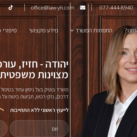
office@law-yh.com
077-444-8940
נחנו?
התמחות המשרד
מידע מקצועי
סיפורי 
תאונות עבודה ומחלות מקצוע
יהודה - חזיז, עורכי
מצוינות משפטית,
משרד בוטיק בעל ניסיון עתיר בטיפול 
דרכים, נזקי רכוש, תביעות ביטוח על
לייעוץ ראשוני ללא התחייבות
שם
טלפו