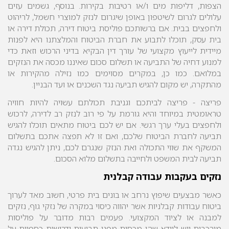
הצפות, דליפות מים ו/או רטיבות בקירות. בנוסף, גשמים עזים
עלולים לגרום לשיטפון באופן שיגרום לנזק למוצרי חשמל, לריהוט
ולחפצים בבית. אם ברשותכם פוליסת ביטוח דירה, תכולת דירה או
בית עסק, תוכלו לתבוע את חברת הביטוח והמלצתנו היא לפנות
מיידית לייעוץ מקצועי של עורך דין הבקיא בדיני הרכוש וזאת כדי
למנוע דחיה של התביעה או תשלום סכום שאיננו מכסה את הנזקים
במלואם. כמו כן, במקרים מסוימים כמו נזילה מהקירות או
מהתקרה, יש מקום להגיש תביעה נגד השכנים או ועד הבניין.
פריצה -
פריצה לביתכם וגניבת תכולתם עשויה להיות חוויה
טראומטית במיוחד והיא גורמת על פי רוב לנזק רב לדירה, לרכוש
ולחפצים בעלי ערך רגשי.
אם יש לכם ביטוח מתאים תוכלו להגיש
תביעה לחברת הביטוח שלכם, ואם זו לא תפצה אתכם בתשלום
המשקף את שווי התכולה ואת הנזק שנגרם לכם, ניתן להגיש נגדה
תביעה לבית המשפט ולחייבה בתשלום מלוא הסכום.
נזקים בעקבות עבודה קבלנית
כאשר מבצעים שיפוץ נרחב או בונים בית פרטי, חשוב מאד לערוך
ביטוח עבודות קבלניות אשר יהווה כיסוי במקרה של נזקי גוף, נזקים
למבנה או לציוד המקצועי. פעמים רבות מדובר על פוליסות
מורכבות ויש לוודא שהן מכסות מפני תביעות ודרישות כספיות על