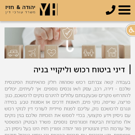
טלפון
תפריט
דיני ביטוח רכוש וליקויי בניה
בעבודה קשה צברתם רכוש שמהווה חלק מהאיתנות הפיננסית
שלכם - דירה, רכב, עסק ו/או נכסים נוספים. אך לעיתים, יכולים
להתרחש מקרים שבעקבותם עלולים להיגרם נזקים לרכושכם, כגון:
פריצה, שריפה, נזקי מים, תאונות דרכים או אסונות טבע. במידה
ונגרם לרכושכם נזק, עליכם לפנות מיידית לעורכי דין לנזקי רכוש
עם ניסיון וידע מקצועי, בכדי לממש את הזכויות שלכם בגין נזקים
אלו מחברות הביטוח ומגורמים נוספים. משרד הבוטיק המשפטי
של עורכות הדין והנוטריון מור יהודה ומורין חזיז הינו בעל ניסיון רב,
מומחיות, ידע והיכרות עם חברות הביטוח וכן ניסיון בניהול תיקים