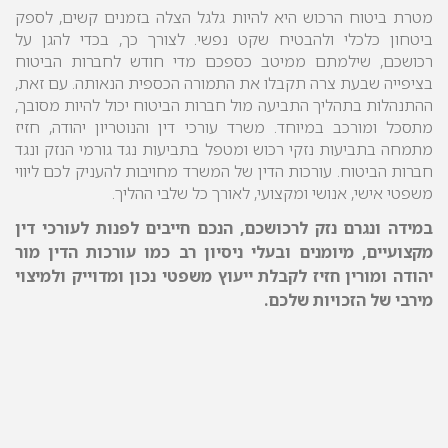
מטרת ביטוח ה
רכוש היא להיות גלגל הצלה בזמנים קשים, לספק
ביטחון כלכלי ולהבטיח שקט נפשי. לצורך כך,
בכדי להגן על
רכושכם, שילמתם ממיטב כספכם מדי חודש לחברות הביטוח
בציפייה שבעת צרה תקבלו את התמורה הכספית הנאותה.
עם זאת,
ההתנהלות בתהליך התביעה מול חברות הביטוח יכול להיות מסובך,
מתסכל ומורכב במיוחד. משרד עורכי דין והנוטריון יהודה, חזיז
מתמחה בתביעות נזקי רכוש ומטפל בתביעות נגד גורמי הנזק ונגד
חברות הביטוח.
עורכות הדין של המשרד מחויבות להעניק לכם ליווי
משפטי אישי, אנושי ומקצועי, לאורך כל שלבי ההליך.
במידה ונגרם נזק לרכושכם, הנכם חייבים לפנות לעורכי דין
מקצועיים, מיומנים ובעלי ניסיון רב כמו עורכות הדין מור
יהודה ומורין חזיז לקבלת ייעוץ משפטי נכון ומדוייק ולמיצוי
מירבי של הזכויות שלכם.