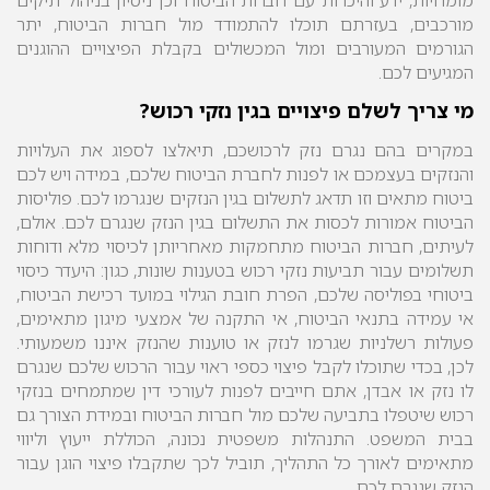
מורכבים, בעזרתם תוכלו להתמודד מול חברות הביטוח, יתר
הגורמים המעורבים ומול המכשולים בקבלת הפיצויים ההוגנים
המגיעים לכם.
מי צריך לשלם פיצויים בגין נזקי רכוש?
במקרים בהם נגרם נזק לרכושכם, תיאלצו לספוג את העלויות
והנזקים בעצמכם או לפנות לחברת הביטוח שלכם, במידה ויש לכם
ביטוח מתאים וזו תדאג לתשלום בגין הנזקים שנגרמו לכם.
פוליסות
הביטוח אמורות לכסות את התשלום בגין הנזק שנגרם לכם. אולם,
לעיתים, חברות הביטוח מתחמקות מאחריותן לכיסוי מלא ודוחות
תשלומים עבור תביעות נזקי רכוש בטענות שונות, כגון: היעדר כיסוי
ביטוחי בפוליסה שלכם, הפרת חובת הגילוי במועד רכישת הביטוח,
אי עמידה בתנאי הביטוח, אי התקנה של אמצעי מיגון מתאימים,
פעולות רשלניות שגרמו לנזק או טוענות שהנזק איננו משמעותי.
לכן, בכדי שתוכלו
לקבל
פיצוי כספי ראוי עבור הרכוש שלכם שנגרם
לו נזק או אבדן, אתם חייבים לפנות לעורכי דין שמתמחים בנזקי
רכוש שיטפלו בתביעה שלכם מול חברות הביטוח ובמידת הצורך גם
בבית המשפט. התנהלות משפטית נכונה, הכוללת ייעוץ וליווי
מתאימים לאורך כל התהליך, תוביל לכך שתקבלו פיצוי הוגן עבור
הנזק שנגרם לכם.