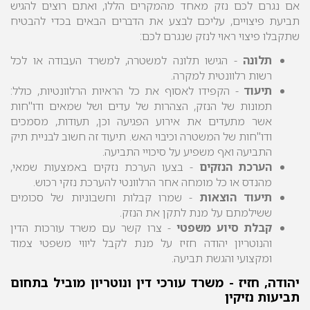
אם נגרם לכם נזק מאחד מהמקרים הללו, ואתם רוצים להגיש
תביעת פיצויים, עליכם לבצע את הדברים הבאים בכדי להבטיח
שתקבלו פיצוי ראוי לנזק שנגרם לכם:
תלונה
- הגישו תלונה למשטרה, למשרד העבודה או לכל
רשות רלוונטית למקרה.
תיעוד
- הקפידו לאסוף את כל הראיות הרלוונטיות, כולל:
תמונות של הנזק, הצהרות של עדים ושל שמאים ודו"חות
אשר מתעדים את אירוע הפגיעה וכן, תעודות, מסמכים
ודו"חות של המשטרה וכיבוי האש. תיעוד זה חשוב לבניית תיק
התביעה ואף משפיע על סיכויי התביעה.
הערכת הנזקים
- בצעו הערכת נזקים באמצעות שמאי,
מהנדס או כל מומחה אחר הרלוונטי להערכת נזקי רכוש.
תיעוד הוצאות
- שמרו
קבלות וחשבוניות של סכומים
ששילמתם על מנת לתקן את הנזק.
קבלת סיוע משפטי
- צרו קשר עם משרד עורכות הדין
והנוטריון יהודה חזיז על מנת לקבל ליווי משפטי צמוד
ומקצועי והגשת תביעה.
יהודה, חזיז - משרד עורכי דין ונוטריון מוביל בתחום
תביעות נזיקין