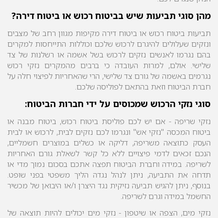
מהן סוגי תביעות שיש בביטוח רכוש או ביטוח דירה?
תביעות ביטוח רכוש או ביטוח דירה מקיפות מגוון רחב של מצבים
ונזקים שעלולים להיגרם לרכוש שלכם
וכוללות התייחסות למקרים
בהם נגרמו לאנשים נזקים לרכוש בשל אשמה או רשלנות של צד
שלישי. אולם, למרות העובדה כי ברבים מהמקרים נזקי רכוש
נגרמים באשמה של גורם צד שלישי, הרי שהאחריות לפיצוי חלה על
חברת הביטוח וזאת בהתאם לפוליסה שלכם.
סוגי נזקי הרכוש שמכוסים על ידי חברות הביטוח:
נזקי שריפה -
אם יש לכם פוליסת ביטוח רכוש, ביטוח מבנה או
ביטוח המכסה "נזקי אש" ונגרמו לכם נזקים לבית, לרכוש או לבית
העסק כתוצאה משריפה, דליקה או כשלים במוצרים חשמליים,
הנכם זכאים לדמי פיצויים ללא כל קשר לשאלת גורם האחריות
לשריפה. במידה וחברת הביטוח תפצה אתכם בסכום נמוך מדי או
תדחה את התביעה, ניתן לנהל נגדה הליך משפטי בפני שופט.
בנוסף, ניתן להגיש תביעה נזיקית נגד היצרן ו/או היבואן של מכשיר
החשמל במידה וגרם לשריפה.
נזקי מים,
הצפה או שיטפון -
נזקי מים יכולים להיות תוצאה של