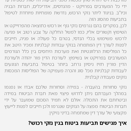
ידי כל המעורבים בפרויקט - מהנדסים, אדריכלים, חברות הבניה
וכיו"ב. בניגוד ליתר נזקי הרכוש, נדרשת מומחיות מיוחדת לטיפול
בתביעות מהסוג הזה.
לכן, במקרים בהם נגרמים נזקי גוף או רכוש כתוצאה מהפרוייקט או
השיפוץ וקשורים אליו, כמו למשל החלקה על צבע רטוב או פגיעה
לרכוש משימוש בכלי הנדסי, בטרם כל פעולה או פניה, חייבים
לפנות לעורך דין המתמחה בנזקי עבודות קבלניות ומכיר היטב את
כל הפוליסות הרלוונטיות ואת מערכות היחסים בין כלל הגורמים
המעורבים בפרויקט או בשיפוץ. לעורכת הדין מור יהודה ולעורכת
הדין מורין חזיז ניסיון נרחב ביותר בטיפול בתביעות הנוגעים
לעבודות קבלניות מכל סוג והכרה מעמיקה של הפוליסות המכסות
נזקים מעבודה קבלנית.
נזקי סחורות בהעברה
- במידה וסחורות שלכם אבדו או נפגמו
במהלך העברתם ניתן לדרוש פיצוי מאת חברת הביטוח במידה
וביטחתם את התכולה. אולם לא תמיד הסכום שמועבר על ידי
חברות הביטוח מפצה על הנזקים שנגרמו ולכן חייבים לפנות לייעוץ
מקצועי של עורך דין שמתמחה בדיני נזיקין.
איך מגישים תביעות ביטוח בגין נזקי רכוש?